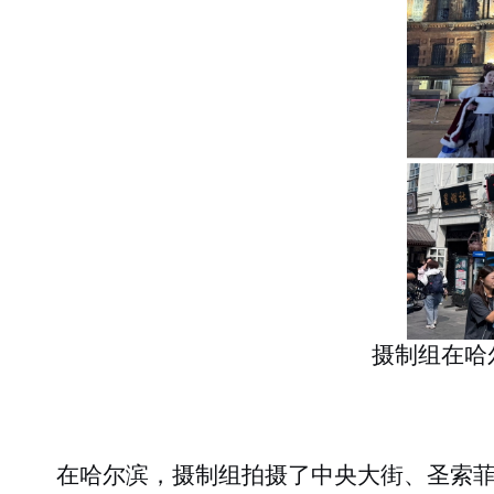
摄制组在哈
在
哈尔滨
，摄制组拍摄了
中央大街
、
圣索