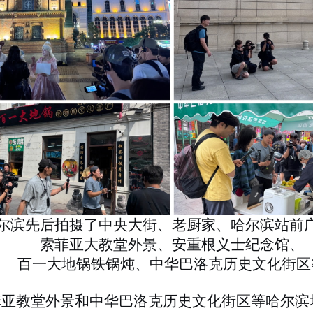
尔滨先后拍摄了中央大街、老厨家、哈尔滨站前
索菲亚大教堂外景、安重根义士纪念馆、
百一大地锅铁锅炖、中华巴洛克历史文化街区
菲亚教堂外景
和
中华巴洛克历史文化街区
等哈尔滨