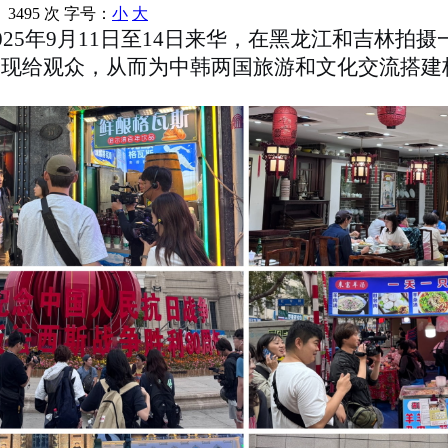
：
3495 次
字号：
小
大
于2025年9月11日至14日来华，在黑龙江和吉
呈现给观众，从而为
中韩
两国旅游和文化交流搭建