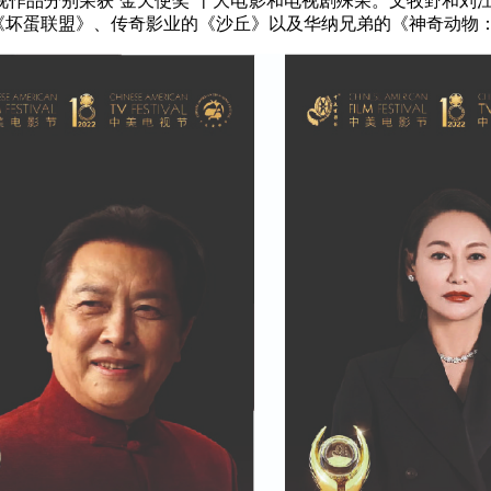
作品分别荣获“金天使奖”十大电影和电视剧殊荣。文牧野和刘
、《坏蛋联盟》、传奇影业的《沙丘》以及华纳兄弟的《神奇动物