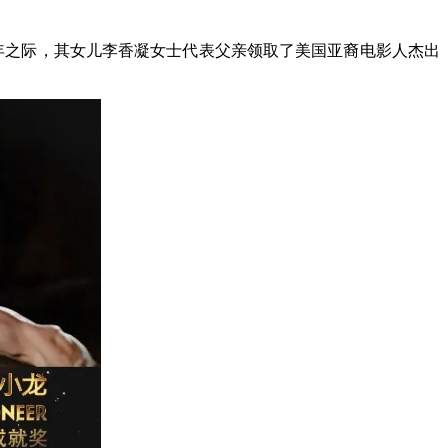
0周年之际，其女儿李香凝女士代表父亲领取了美国亚裔电影人杰出