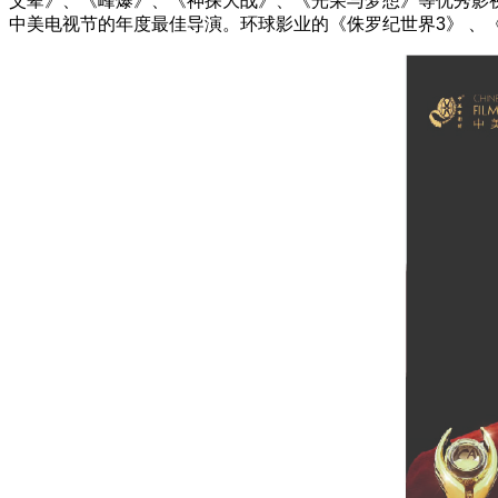
父辈》、《峰爆》、《神探大战》、《光荣与梦想》等优秀影视
中美电视节的年度最佳导演。环球影业的《侏罗纪世界3》 