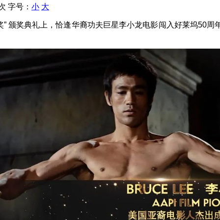
 次
字号：
小
大
使奖” 颁奖典礼上，恰逢华裔功夫巨星李小龙电影闯入好莱坞5