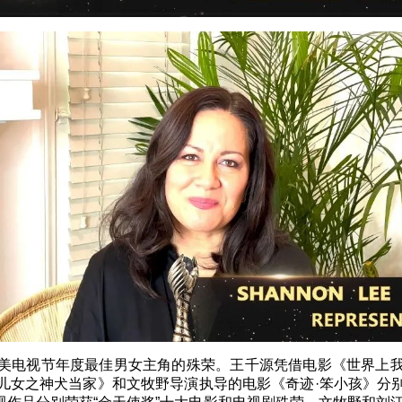
美电视节年度最佳男女主角的殊荣。王千源凭借电影《世界上
儿女之神犬当家》和文牧野导演执导的电影《奇迹·笨小孩》分