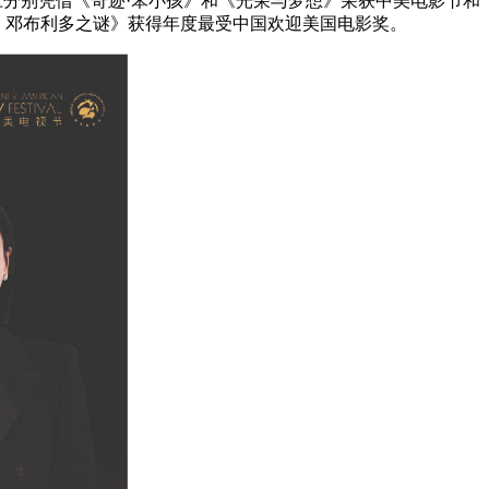
江分别凭借《奇迹·笨小孩》和《光荣与梦想》荣获中美电影节和
：邓布利多之谜》获得年度最受中国欢迎美国电影奖。