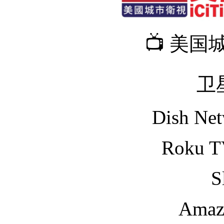
📺 美
卫
Dish Ne
Roku 
S
Amaz