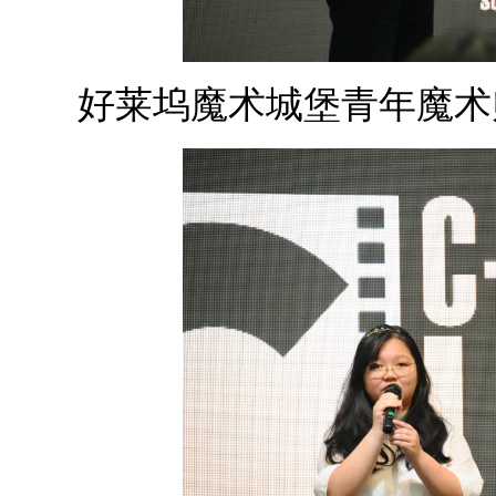
好莱坞魔术城堡青年魔术师D