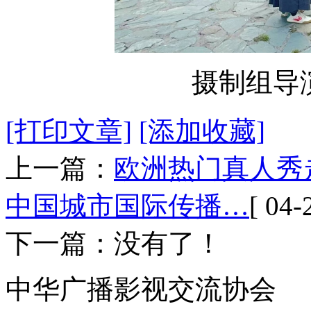
摄制组导
[打印文章]
[添加收藏]
上一篇：
欧洲热门真人秀
中国城市国际传播…
[ 04-
下一篇：没有了！
中华广播影视交流协会