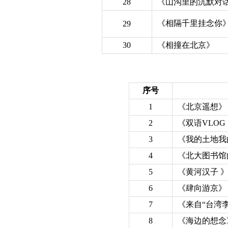
28
《山沟里的沉默对
《相隔千里挂念你
29
30
《相撞在北京》
序号
1
《北京遥想》
2
《双语VLOG
3
《我的土地我
4
《北大图书馆
5
《黄河汉子 
6
《肆向游京》
7
《来自“台湾
8
《海边的想念