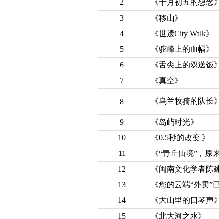
2
《十月初五的想念
3
《移山》
4
《世遗City Walk》
5
《驼峰上的血幅》
6
《舌尖上的双送饭
7
《真空》
《乌兰牧骑的队长
8
9
《岛屿时光》
10
《0.5秒的改变 》
11
《“青丘仙境”，原
12
《闽南文化学者陈
13
《您的云端“外卖”
14
《大山里的口琴声
15
《北大河之水》