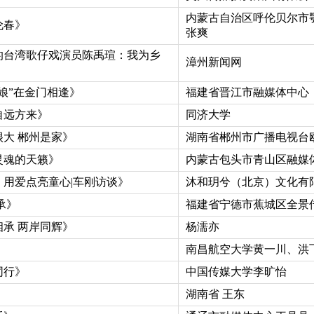
内蒙古自治区呼伦贝尔市
伦春》
张爽
的台湾歌仔戏演员陈禹瑄：我为乡
漳州新闻网
娘”在金门相逢》
福建省晋江市融媒体中心
自远方来》
同济大学
大 郴州是家》
湖南省郴州市广播电视台
灵魂的天籁》
内蒙古包头市青山区融媒
用爱点亮童心|车刚访谈》
沐和玥兮（北京）文化有
承》
福建省宁德市蕉城区全景
承 两岸同辉》
杨濡亦
南昌航空大学黄一川、洪
同行》
中国传媒大学李旷怡
湖南省 王东