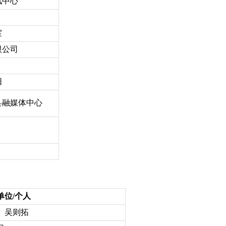
讯中心
室
限公司
阳
县融媒体中心
单位/个人
、吴则拓