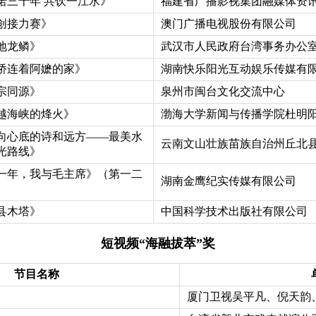
诺三十年 共饮一江水》
福建省广播影视集团融媒体资
创接力赛》
澳门广播电视股份有限公司
地龙鳞》
武汉市人民政府台湾事务办公
桥连着阿嬷的家》
湖南快乐阳光互动娱乐传媒有
宗同源》
泉州市闽台文化交流中心
越海峡的烽火》
渤海大学新闻与传播学院杜明
向心底的诗和远方——最美水
云南文山壮族苗族自治州丘北
光路线》
一年，我与毛主席》（第一二
湖南金鹰纪实传媒有限公司
县木塔》
中国科学技术出版社有限公司
短视频“海融拔萃”奖
节目名称
厦门卫视吴平凡、倪天韵