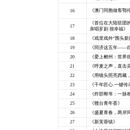
《澳门同胞做客鄂
16
《首位在大陆驻团
17
亲唱芗剧 很幸福》
18
《戏里戏外“围头新
19
《同济这五年——
20
《爱上郴州：世界很
21
《呼麦之声，直击
22
《用镜头照亮西藏，
23
《千年匠心.一键传
24
《炸邯郸爷：一脉相
25
《赣台青年荟》
26
《盛夏青春，两岸
27
《新芙蓉镇》