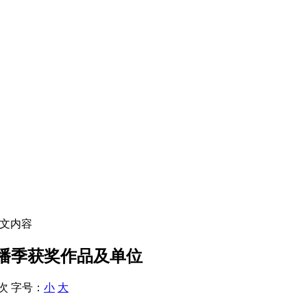
正文内容
播季获奖作品及单位
 次
字号：
小
大