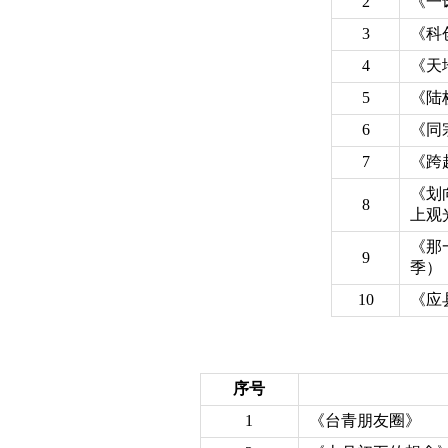
2
《一
3
《科
4
《天
5
《陆
6
《同
7
《跨
《划
8
上观
《那
9
季）
10
《应
序号
1
《台青朋友圈》