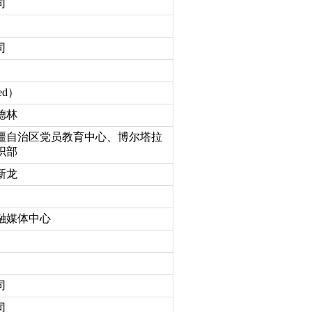
司
司
ed）
德林
疆自治区党员教育中心、博尔塔拉
织部
新龙
融媒体中心
司
司