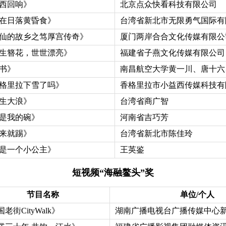
西回响》
北京点众快看科技有限公司
在日落黄昏食》
台湾省新北市无限勇气国际有
仙的故乡之笃厚宫传奇》
厦门两岸合合文化传媒有限公
生簪花，世世漂亮》
福建省子燕文化传媒有限公司
书》
南昌航空大学黄一川、唐十六
格里拉下雪了吗》
香格里拉市小益西传媒科技有
生大浪》
台湾省商广智
是我的碗》
河南省吉巧芳
来就踢》
台湾省新北市陈佳玲
是一个小公主》
王英鉴
短视频“海融鳌头”奖
节目名称
单位/个人
老街CityWalk》
湖南广播电视台广播传媒中心