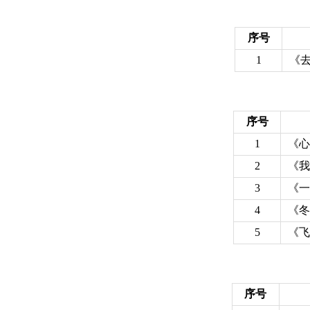
序号
1
《
序号
1
《心
2
《我
3
《一
4
《冬
5
《飞
序号