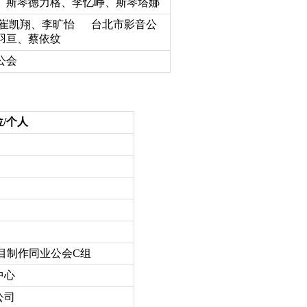
、斯琴德力格、李忆峥、斯琴塔娜
、崔凯翔、李旷怡 台北市影音公
羽亘、蔡依纹
公会
/个人
目制作同业公会C组
中心
公司