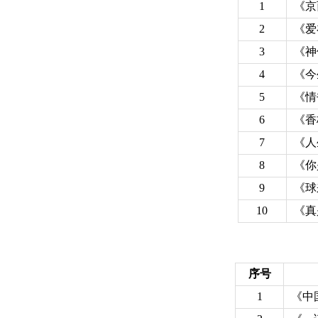
1
《京
2
《爱
3
《神
4
《今
5
《情
6
《香
7
《人
8
《你
9
《球
10
《真
序号
1
《中国