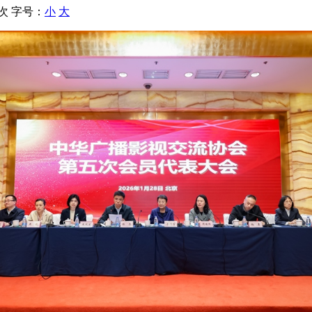
 次
字号：
小
大