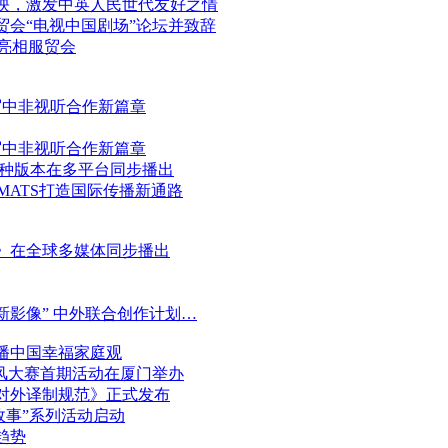
映，激发中英人民世代友好之情
贸会“电视中国剧场”论坛并致辞
次亮相服贸会
写中非视听合作新篇章
写中非视听合作新篇章
语种版本在多平台同步播出
MATS打造国际传播新通路
》在全球多媒体同步播出
新影像” 中外联合创作计划…
播中国幸福家庭观
风大赛首期活动在厦门举办
对外译制规范》正式发布
故事”系列活动启动
趋势