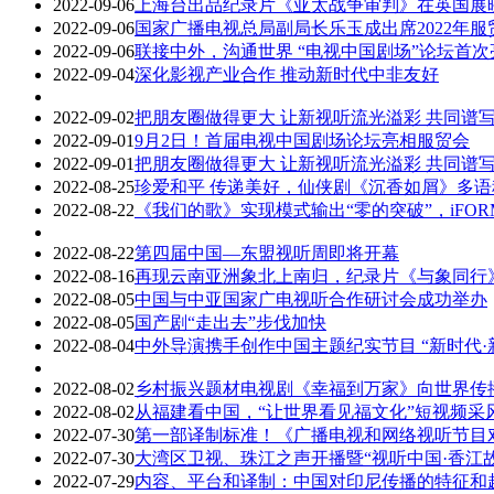
2022-09-06
上海台出品纪录片《亚太战争审判》在英国展
2022-09-06
国家广播电视总局副局长乐玉成出席2022年服
2022-09-06
联接中外，沟通世界 “电视中国剧场”论坛首
2022-09-04
深化影视产业合作 推动新时代中非友好
2022-09-02
把朋友圈做得更大 让新视听流光溢彩 共同谱
2022-09-01
9月2日！首届电视中国剧场论坛亮相服贸会
2022-09-01
把朋友圈做得更大 让新视听流光溢彩 共同谱
2022-08-25
珍爱和平 传递美好，仙侠剧《沉香如屑》多
2022-08-22
《我们的歌》实现模式输出“零的突破”，iFOR
2022-08-22
第四届中国—东盟视听周即将开幕
2022-08-16
再现云南亚洲象北上南归，纪录片《与象同行
2022-08-05
中国与中亚国家广电视听合作研讨会成功举办
2022-08-05
国产剧“走出去”步伐加快
2022-08-04
中外导演携手创作中国主题纪实节目 “新时代·
2022-08-02
乡村振兴题材电视剧《幸福到万家》向世界传
2022-08-02
从福建看中国，“让世界看见福文化”短视频采
2022-07-30
第一部译制标准！《广播电视和网络视听节目
2022-07-30
大湾区卫视、珠江之声开播暨“视听中国·香江
2022-07-29
内容、平台和译制：中国对印尼传播的特征和